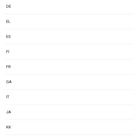
DE
EL
ES
FI
FR
GA
IT
JA
KK