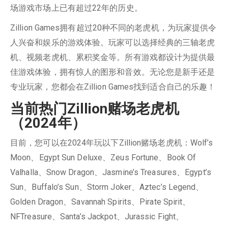
场游戏市场上已有超过22年的历史。
Zillion Games拥有超过20种不同的老虎机，为玩家提供令
人兴奋和娱乐的游戏体验。玩家可以选择经典的三轴老虎
机、视频老虎机、累积奖金等。所有游戏都设计为提供最
佳游戏体验，拥有惊人的图形和音效。无论您是新手还是
专业玩家，您都会在Zillion Games找到适合自己的乐趣！
当前热门Zillion赌场老虎机
（2024年）
目前，您可以在2024年玩以下Zillion赌场老虎机：Wolf’s
Moon、Egypt Sun Deluxe、Zeus Fortune、Book Of
Valhalla、Snow Dragon、Jasmine’s Treasures、Egypt’s
Sun、Buffalo’s Sun、Storm Joker、Aztec’s Legend、
Golden Dragon、Savannah Spirits、Pirate Spirit、
NFTreasure、Santa’s Jackpot、Jurassic Fight、