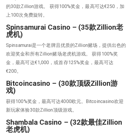
的30款Zillion游戏。 获得100%奖金，最高可达€250，加
上100次免费旋转。
Spinsamurai Casino – (35款Zillion老
虎机)
Spinsamurai是一个老牌且优质的Zillion赌场，提供出色的
欢迎奖金和所有Zillion赌场老虎机游戏。 获得100%奖
金，最高可达€1,000，或首存125%奖金，最高可达
€200。
Bitcoincasino – (30款顶级Zillion游
戏)
获得100%奖金，最高可达4000欧元。Bitcoincasino欢迎
新玩家体验30款Zillion顶级游戏。
Shambala Casino – (32款最佳Zillion
老虎机)