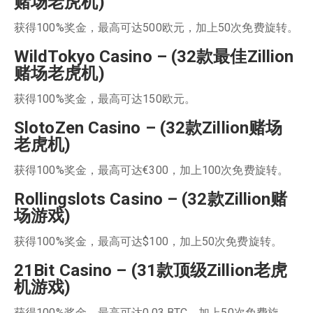
赌场老虎机)
获得100%奖金，最高可达500欧元，加上50次免费旋转。
WildTokyo Casino – (32款最佳Zillion
赌场老虎机)
获得100%奖金，最高可达150欧元。
SlotoZen Casino – (32款Zillion赌场
老虎机)
获得100%奖金，最高可达€300，加上100次免费旋转。
Rollingslots Casino – (32款Zillion赌
场游戏)
获得100%奖金，最高可达$100，加上50次免费旋转。
21Bit Casino – (31款顶级Zillion老虎
机游戏)
获得100%奖金，最高可达0.03 BTC，加上50次免费旋