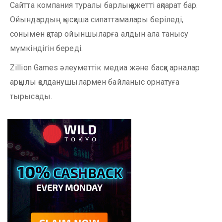
Сайтта компания туралы барлық қажетті ақпарат бар.
Ойындардың қысқаша сипаттамалары беріледі,
сонымен қатар ойыншыларға алдын ала танысу
мүмкіндігін береді.
Zillion Games әлеуметтік медиа және басқа арналар
арқылы қолданушылармен байланыс орнатуға
тырысады.