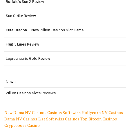
Buffalo’s Sun 2 Review
Sun Strike Review
Cute Dragon – New Zillion Casinos Slot Game
Fruit 5 Lines Review
Leprechaun’s Gold Review
News
Zillion Casinos Slots Reviews
New Dama NV Casinos
Casinos Softswiss
Hollycorn NV Casinos
Dama NV Casinos List
Softswiss Casinos
Top Bitcoin Casinos
Cryptoboss Casino