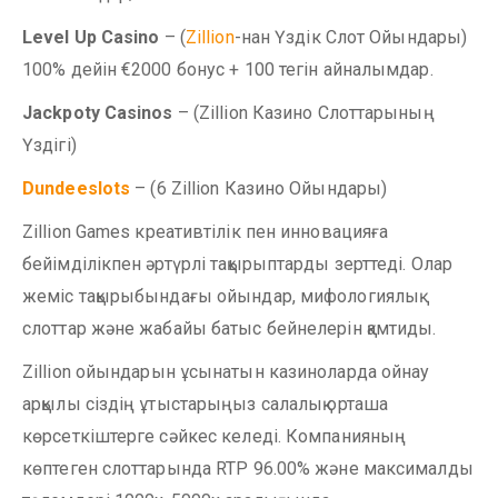
Level Up Casino
– (
Zillion
-нан Үздік Слот Ойындары)
100% дейін €2000 бонус + 100 тегін айналымдар.
Jackpoty Casinos
– (Zillion Казино Слоттарының
Үздігі)
Dundeeslots
– (6 Zillion Казино Ойындары)
Zillion Games креативтілік пен инновацияға
бейімділікпен әртүрлі тақырыптарды зерттеді. Олар
жеміс тақырыбындағы ойындар, мифологиялық
слоттар және жабайы батыс бейнелерін қамтиды.
Zillion ойындарын ұсынатын казиноларда ойнау
арқылы сіздің ұтыстарыңыз салалық орташа
көрсеткіштерге сәйкес келеді. Компанияның
көптеген слоттарында RTP 96.00% және максималды