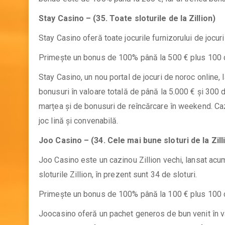
Stay Casino – (35. Toate sloturile de la Zillion)
Stay Casino oferă toate jocurile furnizorului de jocuri
Primește un bonus de 100% până la 500 € plus 100 de 
Stay Casino, un nou portal de jocuri de noroc online, 
bonusuri în valoare totală de până la 5.000 € și 300 de 
marțea și de bonusuri de reîncărcare în weekend. Ca
joc lină și convenabilă.
Joo Casino – (34. Cele mai bune sloturi de la Zill
Joo Casino este un cazinou Zillion vechi, lansat acum 
sloturile Zillion, în prezent sunt 34 de sloturi.
Primește un bonus de 100% până la 100 € plus 100 de 
Joocasino oferă un pachet generos de bun venit în va