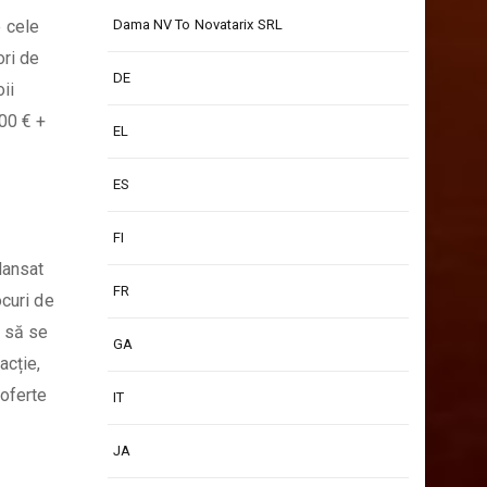
e cele
Dama NV To Novatarix SRL
ori de
DE
ii
500 € +
EL
ES
FI
lansat
FR
ocuri de
, să se
GA
acție,
 oferte
IT
JA