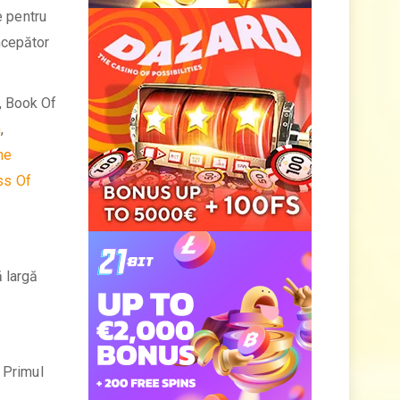
e pentru
ncepător
, Book Of
n
,
ne
ss Of
ă largă
. Primul