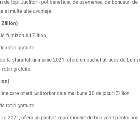
zori de top. Jucătorii pot beneficia, de asemenea, de bonusuri de
 și multe alte avantaje.
Zillion)
e furnizorului Zillion.
rotiri gratuite.
e la sfârșitul lunii iunie 2021, oferă un pachet atractiv de bun v
rotiri gratuite.
lion)
ine care oferă jucătorilor cele mai bune 30 de jocuri Zillion.
rotiri gratuite.
rie 2021, oferă un pachet impresionant de bun venit pentru noii j