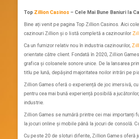
Top
Zillion Casinos
– Cele Mai Bune Baniuri la C
Bine ați venit pe pagina Top Zillion Casinos. Aici col
cazinouri Zillion și o listă completă a cazinourilor
Zi
Ca un furnizor relativ nou în industria cazinourilor,
Zil
orientate către client. Fondată în 2020, Zillion Games
grafica și coloanele sonore unice. De la lansarea prim
titlu pe lună, depășind majoritatea noilor intrări pe 
Zillion Games oferă o experiență de joc imersivă, cu
pentru cea mai bună experiență posibilă a jucătorilor
industrie.
Zillion Games se numără printre cei mai importanți fu
la jocuri online și mobile până la jocuri de consolă.
Cu peste 20 de sloturi diferite, Zillion Games oferă ju