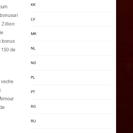
KK
acum
 bonusuri
LV
 Zillion
de
MK
un bonus
NL
i 150 de
NO
PL
t veche.
.
PT
Armour.
RO
 de
RU