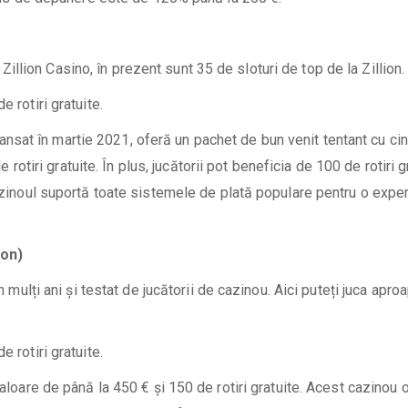
 Zillion Casino, în prezent sunt 35 de sloturi de top de la Zillion.
rotiri gratuite.
lansat în martie 2021, oferă un pachet de bun venit tentant cu cin
rotiri gratuite. În plus, jucătorii pot beneficia de 100 de rotiri g
zinoul suportă toate sistemele de plată populare pentru o expe
ion)
mulți ani și testat de jucătorii de cazinou. Aici puteți juca apro
rotiri gratuite.
loare de până la 450 € și 150 de rotiri gratuite. Acest cazinou 