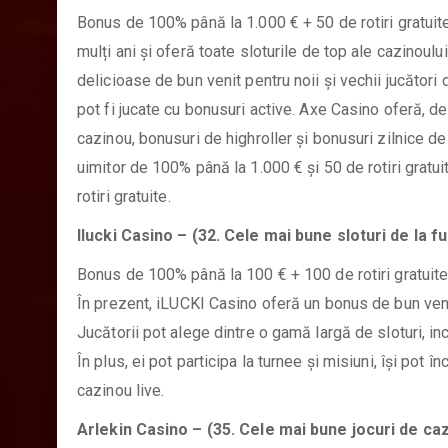
Bonus de 100% până la 1.000 € + 50 de rotiri gratuit
mulți ani și oferă toate sloturile de top ale cazinoulu
delicioase de bun venit pentru noii și vechii jucători
pot fi jucate cu bonusuri active. Axe Casino oferă, d
cazinou, bonusuri de highroller și bonusuri zilnice de
uimitor de 100% până la 1.000 € și 50 de rotiri gratu
rotiri gratuite.
Ilucki Casino – (32. Cele mai bune sloturi de la fu
Bonus de 100% până la 100 € + 100 de rotiri gratuite.
În prezent, iLUCKI Casino oferă un bonus de bun venit
Jucătorii pot alege dintre o gamă largă de sloturi, i
În plus, ei pot participa la turnee și misiuni, își pot
cazinou live.
Arlekin Casino – (35. Cele mai bune jocuri de caz