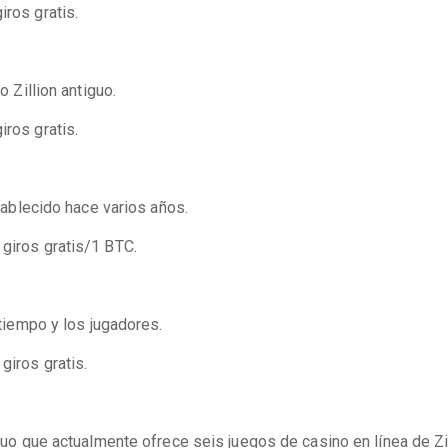
ros gratis.
 Zillion antiguo.
ros gratis.
tablecido hace varios años.
giros gratis/1 BTC.
tiempo y los jugadores.
iros gratis.
guo que actualmente ofrece seis juegos de casino en línea de Zil