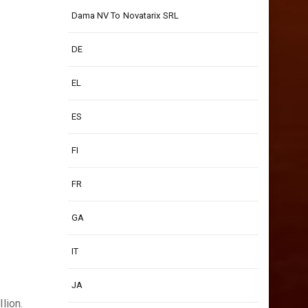
Dama NV To Novatarix SRL
DE
EL
ES
FI
FR
GA
IT
JA
lion.