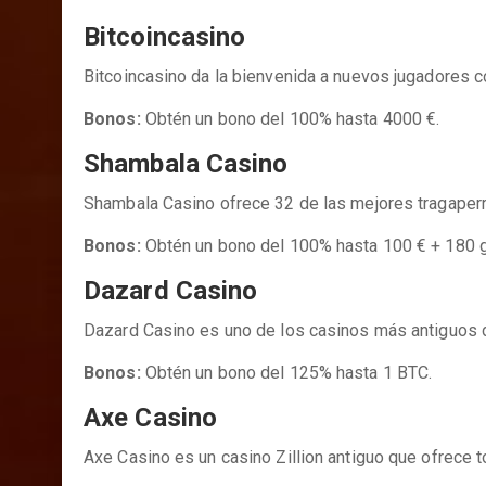
Bitcoincasino
Bitcoincasino da la bienvenida a nuevos jugadores co
Bonos:
Obtén un bono del 100% hasta 4000 €.
Shambala Casino
Shambala Casino ofrece 32 de las mejores tragaperra
Bonos:
Obtén un bono del 100% hasta 100 € + 180 gi
Dazard Casino
Dazard Casino es uno de los casinos más antiguos de 
Bonos:
Obtén un bono del 125% hasta 1 BTC.
Axe Casino
Axe Casino es un casino Zillion antiguo que ofrece to