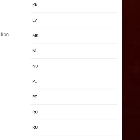
KK
LV
lion.
MK
NL
NO
PL
PT
RO
RU