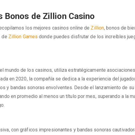
s Bonos de Zillion Casino
 recopilamos los mejores casinos online de
Zillion
, bonos de bi
s de
Zillion Games
donde puedes disfrutar de los increíbles ju
el mundo de los casinos, utiliza estratégicamente asociaciones
dada en 2020, la compañía se dedica a la experiencia del jugador
cos y bandas sonoras envolventes. Desde el lanzamiento de su
nzando en promedio al menos un título por mes, superando a la m
o.
rsiva, con gráficos impresionantes y bandas sonoras cautivador