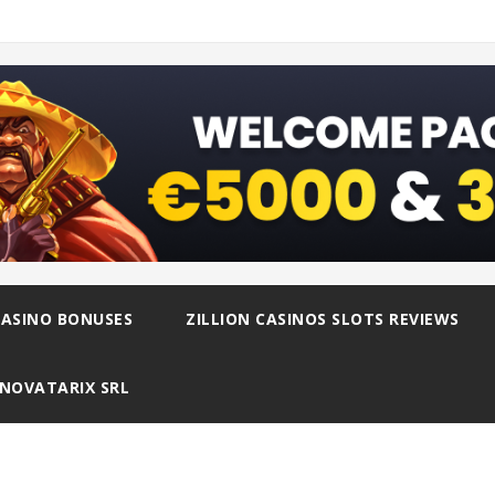
 CASINO BONUSES
ZILLION CASINOS SLOTS REVIEWS
NOVATARIX SRL