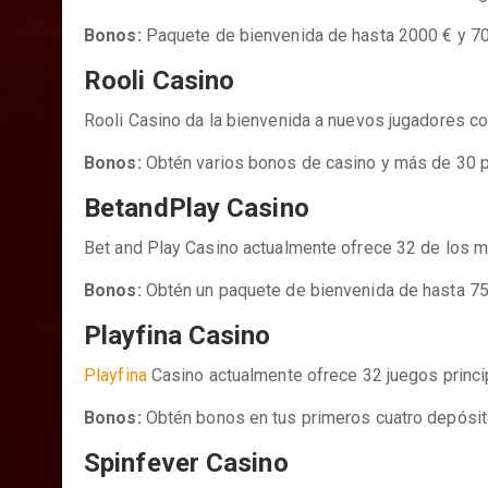
Bonos:
Paquete de bienvenida de hasta 2000 € y 700
Rooli Casino
Rooli Casino da la bienvenida a nuevos jugadores co
Bonos:
Obtén varios bonos de casino y más de 30 p
BetandPlay Casino
Bet and Play Casino actualmente ofrece 32 de los me
Bonos:
Obtén un paquete de bienvenida de hasta 750
Playfina Casino
Playfina
Casino actualmente ofrece 32 juegos princip
Bonos:
Obtén bonos en tus primeros cuatro depósit
Spinfever Casino