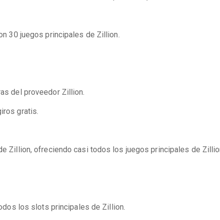
n 30 juegos principales de Zillion.
s del proveedor Zillion.
ros gratis.
Zillion, ofreciendo casi todos los juegos principales de Zillio
dos los slots principales de Zillion.