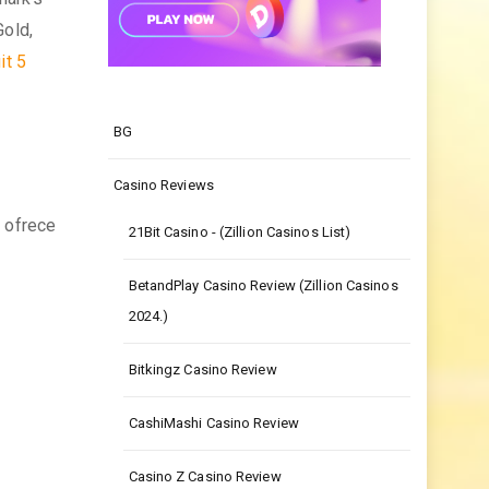
Gold,
it 5
BG
Casino Reviews
e ofrece
21Bit Casino - (Zillion Casinos List)
BetandPlay Casino Review (Zillion Casinos
2024.)
Bitkingz Casino Review
CashiMashi Casino Review
Casino Z Casino Review