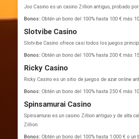
Joo Casino es un casino Zillion antiguo, probado por
Bonos:
Obtén un bono del 100% hasta 100 € más 100
Slotvibe Casino
Slotvibe Casino ofrece casi todos los juegos princi
Bonos:
Obtén un bono del 100% hasta 200 € más 150
Ricky Casino
Ricky Casino es un sitio de juegos de azar online an
Bonos:
Obtén un bono del 100% hasta 250 € más 100
Spinsamurai Casino
Spinsamurai es un casino Zillion antiguo y de alta c
Zillion.
Bonos:
Obtén un bono del 100% hasta 1.000 € o un b